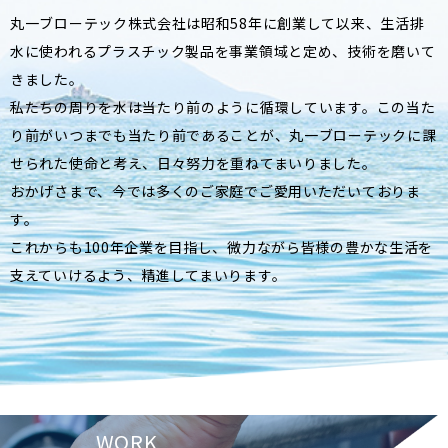
丸一ブローテック株式会社は昭和58年に創業して以来、生活排
水に使われるプラスチック製品を事業領域と定め、技術を磨いて
きました。
私たちの周りを水は当たり前のように循環しています。この当た
り前がいつまでも当たり前であることが、丸一ブローテックに課
せられた使命と考え、日々努力を重ねてまいりました。
おかげさまで、今では多くのご家庭でご愛用いただいておりま
す。
これからも100年企業を目指し、微力ながら皆様の豊かな生活を
支えていけるよう、精進してまいります。
WORK