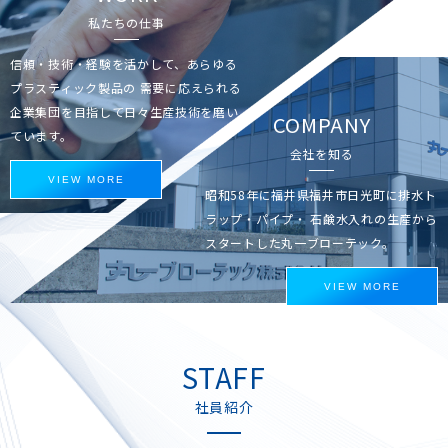
私たちの仕事
信頼・技術・経験を活かして、あらゆる
プラスティック製品の
需要に応えられる
企業集団を目指して日々生産技術を磨い
COMPANY
ています。
会社を知る
VIEW MORE
昭和58年に福井県福井市日光町に排水ト
ラップ・パイプ・
石鹸水入れの生産から
スタートした丸一ブローテック。
VIEW MORE
STAFF
社員紹介